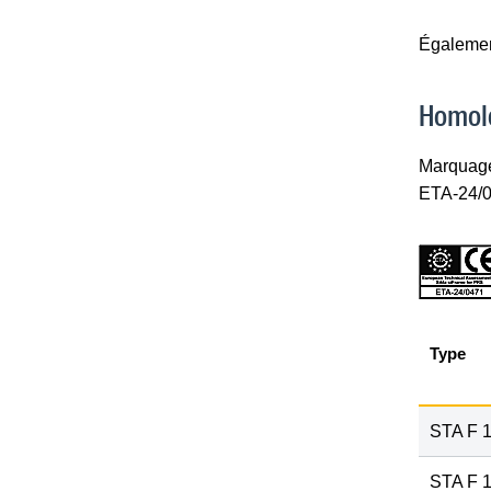
Égalemen
Homol
Marquage
ETA-24/
Type
STA F 
STA F 