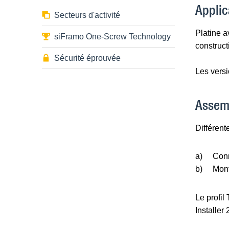
Applic
Secteurs d'activité
Platine a
siFramo One-Screw Technology
construct
Sécurité éprouvée
Les vers
Assem
Différent
a)
Conn
b)
Mont
Le profil
Installer