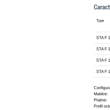
Caract
Type
STA F 
STA F 
STA F 
STA F 
Configura
Matière:
Platine:
Profil oc