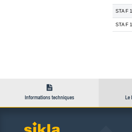
STA F 
STA F 
Informations techniques
Le 