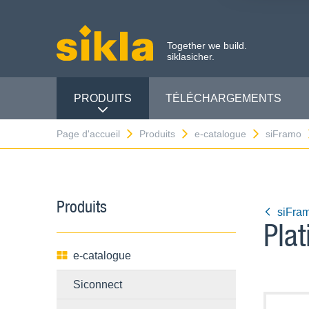
Together we build.
siklasicher.
PRODUITS
TÉLÉCHARGEMENTS
Page d'accueil
Produits
e-catalogue
siFramo
Produits
siFra
Pla
e-catalogue
Siconnect