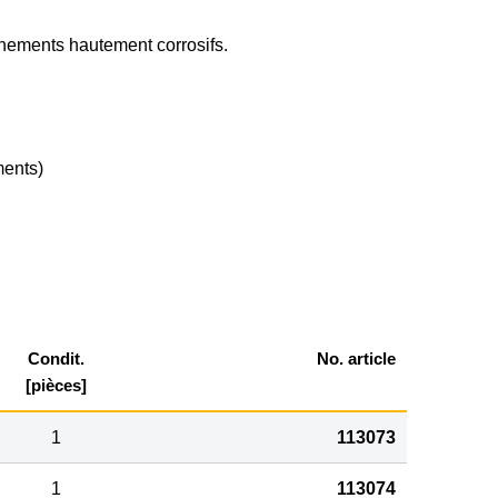
ements hautement corrosifs.
ments)
Condit.
No. article
[pièces]
1
113073
1
113074