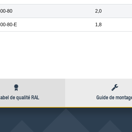
100-80
2,0
100-80-E
1,8
label de qualité RAL
Guide de montag