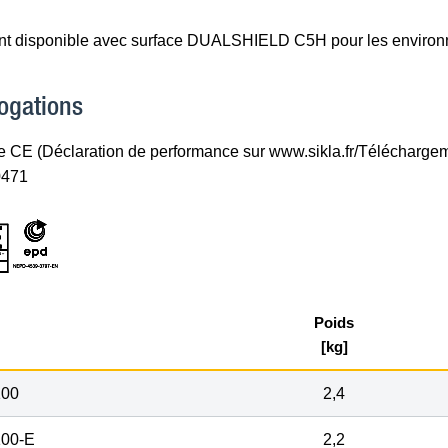
t disponible avec surface DUALSHIELD C5H pour les environn
ogations
 CE (Déclaration de performance sur www.sikla.fr/Télécharge
0471
Poids
[kg]
100
2,4
100-E
2,2