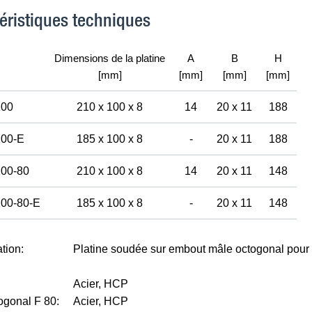
éristiques techniques
Dimensions de la platine
A
B
H
[mm]
[mm]
[mm]
[mm]
100
210 x 100 x 8
14
20 x 11
188
100-E
185 x 100 x 8
-
20 x 11
188
100-80
210 x 100 x 8
14
20 x 11
148
100-80-E
185 x 100 x 8
-
20 x 11
148
tion:
Platine soudée sur embout mâle octogonal pour p
Acier, HCP
togonal F 80:
Acier, HCP