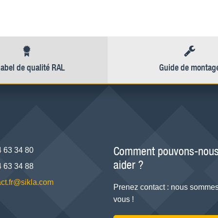
label de qualité RAL
Guide de montag
Comment pouvons-nous
4 63 34 80
aider ?
4 63 34 88
ct.fr@sikla.com
Prenez contact : nous sommes
vous !