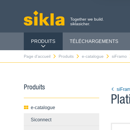
Together we build.
siklasicher.
PRODUITS
TÉLÉCHARGEMENTS
Page d'accueil
Produits
e-catalogue
siFramo
Produits
siFra
Plat
e-catalogue
Siconnect