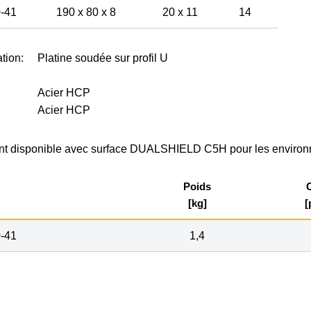
-41
190 x 80 x 8
20 x 11
14
tion:
Platine soudée sur profil U
Acier HCP
Acier HCP
t disponible avec surface DUALSHIELD C5H pour les environn
Poids
C
[kg]
[
-41
1,4