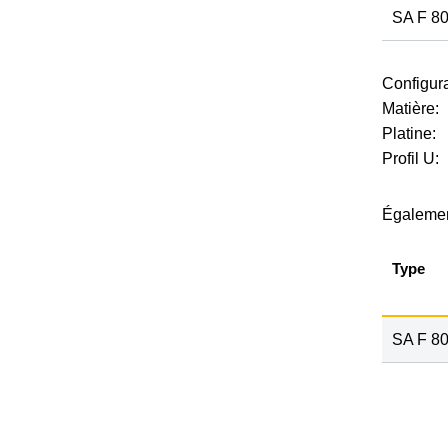
SA F 80
Configura
Matière:
Platine:
Profil U:
Égalemen
Type
SA F 80