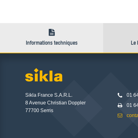
Informations techniques
Le 
Sikla France S.A.R.L.
01 6
8 Avenue Christian Doppler
01 6
77700 Serris
conta