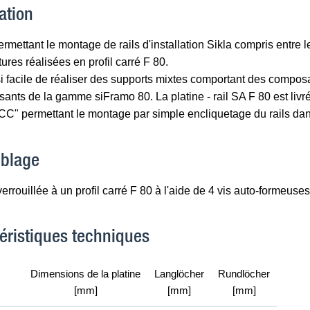
ation
ermettant le montage de rails d'installation Sikla compris entre
tures réalisées en profil carré F 80.
nsi facile de réaliser des supports mixtes comportant des compo
ants de la gamme siFramo 80. La platine - rail SA F 80 est liv
CC" permettant le montage par simple encliquetage du rails dans
blage
verrouillée à un profil carré F 80 à l'aide de 4 vis auto-formeuse
éristiques techniques
Dimensions de la platine
Langlöcher
Rundlöcher
[mm]
[mm]
[mm]