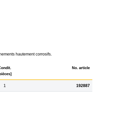
ements hautement corrosifs.
ondit.
No. article
pièces]
1
192887