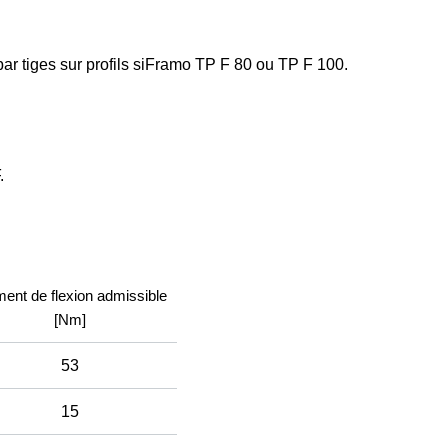
par tiges sur profils siFramo TP F 80 ou TP F 100.
.
ent de flexion admissible
[Nm]
53
15