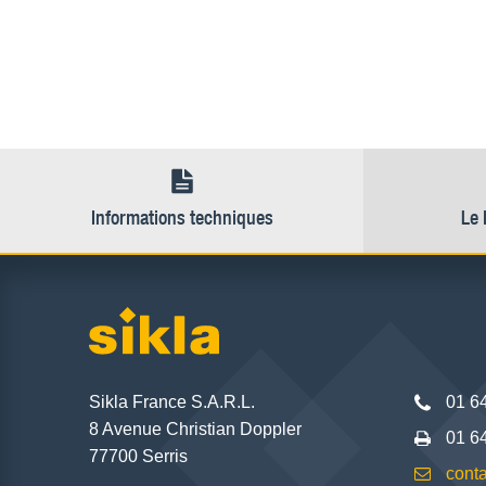
Informations techniques
Le 
Sikla France S.A.R.L.
01 6
8 Avenue Christian Doppler
01 6
77700 Serris
conta