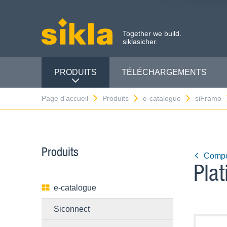
Together we build.
siklasicher.
PRODUITS
TÉLÉCHARGEMENTS
Page d'accueil
Produits
e-catalogue
siFramo
Produits
Compos
Pla
e-catalogue
Siconnect