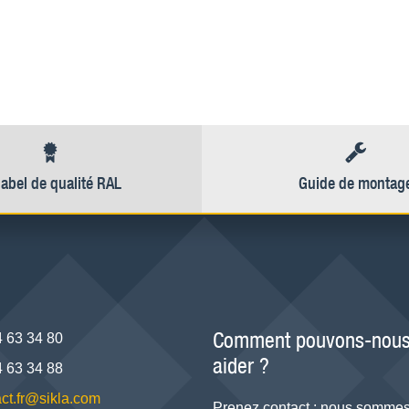
label de qualité RAL
Guide de montag
Comment pouvons-nous
4 63 34 80
aider ?
4 63 34 88
ct.fr@sikla.com
Prenez contact : nous sommes