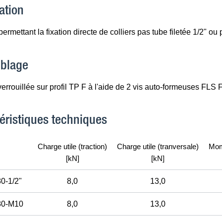
ation
ermettant la fixation directe de colliers pas tube filetée
1
/
2
" ou 
blage
verrouillée sur profil TP F à l'aide de 2 vis auto-formeuses FLS F
éristiques techniques
Charge utile (traction)
Charge utile (tranversale)
Mom
[kN]
[kN]
0-
1
/
2
"
8,0
13,0
80-M10
8,0
13,0