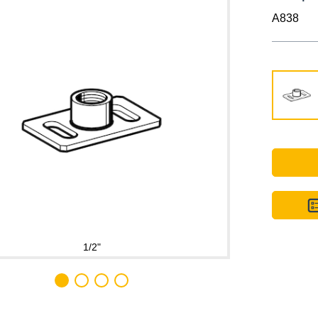
A838
1
/
2
"