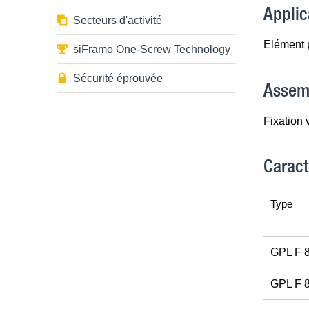
Applic
Secteurs d'activité
Elément p
siFramo One-Screw Technology
Sécurité éprouvée
Assem
Fixation 
Caract
Type
GPL F 8
GPL F 