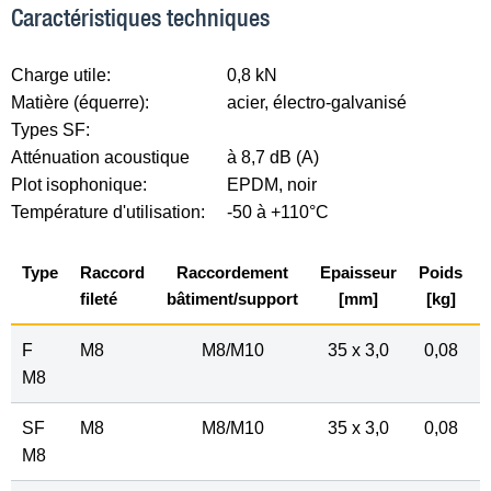
Caractéristiques techniques
Charge utile:
0,8 kN
Matière (équerre):
acier, électro-galvanisé
Types SF:
Atténuation acoustique
à 8,7 dB (A)
Plot isophonique:
EPDM, noir
Température d'utilisation:
-50 à +110°C
Type
Raccord
Raccordement
Epaisseur
Poids
fileté
bâtiment/support
[mm]
[kg]
F
M8
M8/M10
35 x 3,0
0,08
M8
SF
M8
M8/M10
35 x 3,0
0,08
M8