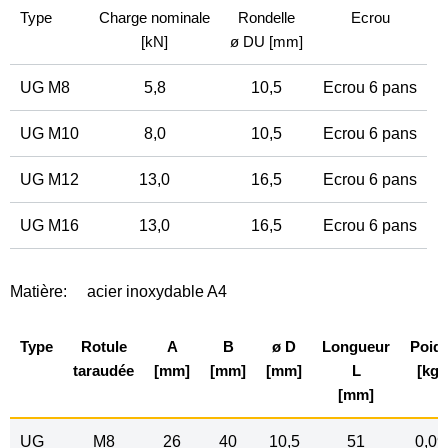
Type
Charge nominale
Rondelle
Ecrou
[kN]
ø DU [mm]
UG M8
5,8
10,5
Ecrou 6 pans
UG M10
8,0
10,5
Ecrou 6 pans
UG M12
13,0
16,5
Ecrou 6 pans
UG M16
13,0
16,5
Ecrou 6 pans
Matière:
acier inoxydable A4
Type
Rotule
A
B
ø D
Longueur
Poid
taraudée
[mm]
[mm]
[mm]
L
[kg]
[mm]
UG
M8
26
40
10,5
51
0,09