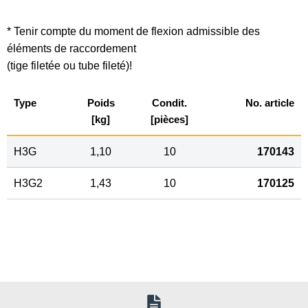
* Tenir compte du moment de flexion admissible des
éléments de raccordement
(tige filetée ou tube fileté)!
Type
Poids
Condit.
No. article
[kg]
[pièces]
H3G
1,10
10
170143
H3G2
1,43
10
170125