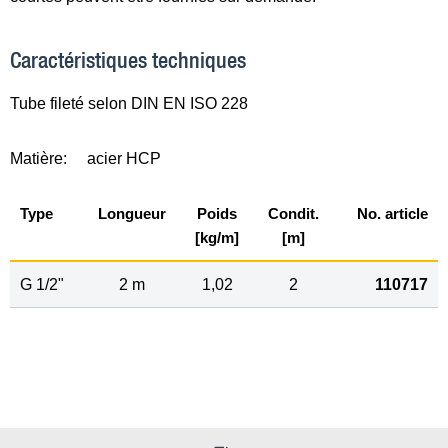
Caractéristiques techniques
Tube fileté selon DIN EN ISO 228
Matière:
acier HCP
Type
Longueur
Poids
Condit.
No. article
[kg/m]
[m]
G
1
/
2
"
2 m
1,02
2
110717