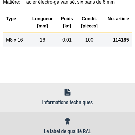
Matière:
acier électro-galvanisé, six pans de 6 mm
Type
Longueur
Poids
Condit.
No. article
[mm]
[kg]
[pièces]
M8 x 16
16
0,01
100
114185
Informations techniques
Le label de qualité RAL